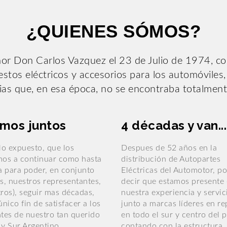
¿QUIENES SÓMOS?
r Don Carlos Vazquez el 23 de Julio de 1974, con 
stos eléctricos y accesorios para los automóviles
ias que, en esa época, no se encontraba totalment
mos juntos
4 décadas y van...
lo expuesto, que los
Despues de 52 años en la
mos a continuar como hasta
distribución de Autopartes
a para poder, en conjunto
Eléctricas del Automotor, 
s, nuestros representantes,
decir que estamos presente
ros), seguir mas décadas,
nuestra experiencia y servic
único fin de satisfacer a los
junto a marcas líderes en r
tes de nuestro tan querido
en todo el sur y centro del p
y Sur Argentino.
contando con la estructura