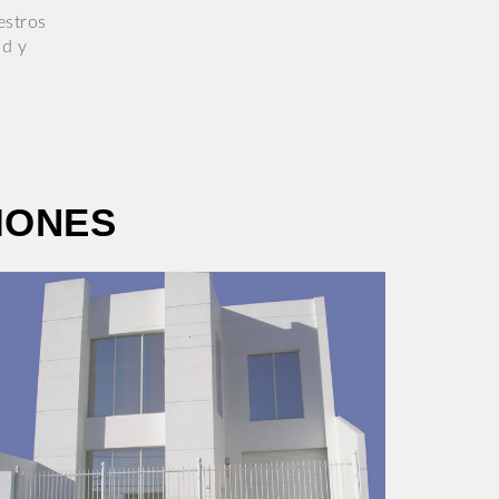
estros
ad y
IONES