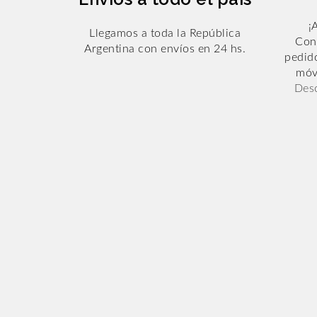
¡
Llegamos a toda la República
Cons
Argentina con envíos en 24 hs.
pedid
móv
Desc