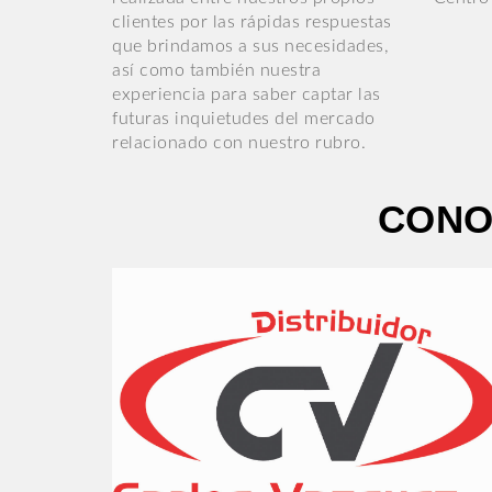
clientes por las rápidas respuestas
que brindamos a sus necesidades,
así como también nuestra
experiencia para saber captar las
futuras inquietudes del mercado
relacionado con nuestro rubro.
CONO