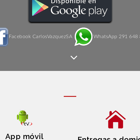
Facebook CarlosVazquezSA
WhatsApp 291 648
App móvil
Entregas a domic